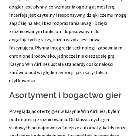
do gier jest płynny, co wzmacnia ogólną atmosferę.
Interfejs jest czytelny i responsywny, dzięki czemu mogę
zająć się na akcji bez rozpraszania uwagi. Dzięki
zróżnicowanym funkcjom dopasowanym do
angażujących graczy, każda wizyta jest nowa i
fascynująca. Płynna integracja technologii zapewnia mi
chronione środowisko, jednocześnie ciesząc się grą.
Kasyno Win Airlines ustala standardy doskonałości
zarówno pod względem emocji, jak i satysfakcji
użytkownika.
Asortyment i bogactwo gier
Przeglądając ofertę gier w kasynie Win Airlines, byłem
pod impresją zróżnicowania. Od klasycznych gier
stołowych po najnowocześniejsze automaty, każdy może
znaleźć coś odpowiedniego. Szczególnie interesujące