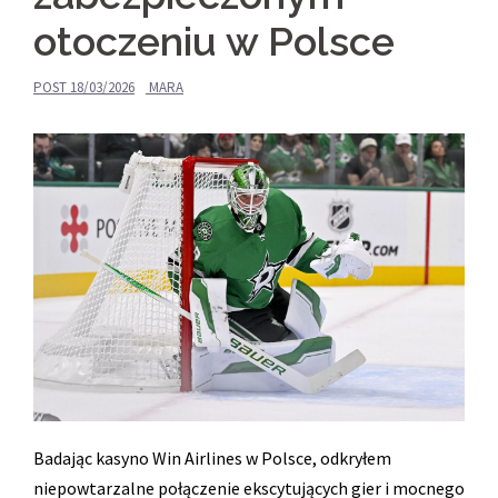
otoczeniu w Polsce
POST
18/03/2026
MARA
Badając kasyno Win Airlines w Polsce, odkryłem
niepowtarzalne połączenie ekscytujących gier i mocnego