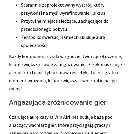
Starannie zaprojektowany wystrój, który
przywodzi na myśl wyrafinowanie i luksus
Przytulne miejsca siedzące, zachęcające do
przedłużonego pobytu
Tempo konwersacji i śmiechu buduje aurę
społeczności
Każdy komponent działa w zgodzie, tworząc otoczenie,
które zwiększa Twoje zaangażowanie. Przekonasz się, że
atmosfera to nie tylko sprawa estetyki; to integralna
element wrażenia, która zwiększa Twoje anticipację i
radość.
Angażująca zróżnicowanie gier
Czarująca aurę kasyna Win Airlines buduje bazę pod
znaczący wachlarz gier, które przyciągają graczy i
zapewniają im rozrywkę. Zróżnicowanie gier jest