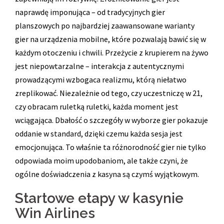
naprawdę imponująca – od tradycyjnych gier
planszowych po najbardziej zaawansowane warianty
gier na urządzenia mobilne, które pozwalają bawić się w
każdym otoczeniu i chwili. Przeżycie z krupierem na żywo
jest niepowtarzalne – interakcja z autentycznymi
prowadzącymi wzbogaca realizmu, którą niełatwo
zreplikować. Niezależnie od tego, czy uczestniczę w 21,
czy obracam ruletką ruletki, każda moment jest
wciągająca. Dbałość o szczegóły w wyborze gier pokazuje
oddanie w standard, dzięki czemu każda sesja jest
emocjonująca. To właśnie ta różnorodność gier nie tylko
odpowiada moim upodobaniom, ale także czyni, że
ogólne doświadczenia z kasyna są czymś wyjątkowym.
Startowe etapy w kasynie
Win Airlines