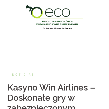
Pular
para
o
conteúdo
NOTÍCIAS
Kasyno Win Airlines –
Doskonałe gry w
zabezpieczonym