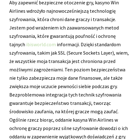
Aby zapewnić bezpieczne otoczenie gry, kasyno Win
Airlines wdrożyło najnowocześniejszą technologię
szyfrowania, która chroni dane graczy i transakcje.
Jestem pod wrażeniem ich zaawansowanych metod
szyfrowania, które gwarantują poufność i ochronę
tajnych
ibisworld.com
informacji. Dzięki standardom
szyfrowania, takim jak SSL (Secure Sockets Layer), wiem,
że wszystkie moja transakcja jest chroniona przed
możliwymi zagrożeniami. Ten poziom bezpieczeństwa
nie tylko zabezpiecza moje dane finansowe, ale także
zwiększa moje uczucie pewności siebie podczas gry.
Bezproblemowa integracja tych technik szyfrowania
gwarantuje bezpieczeństwo transakcji, tworząc
środowisko zaufania, na której gracze mogą zaufać.
Ogólnie rzecz biorąc, oddanie kasyna Win Airlines w
ochronę graczy poprzez silne szyfrowanie dowodzi o ich
oddaniu w zapewnienie wyjątkowych doświadczeń z gry.