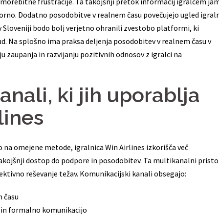
orebitne frustracije. Ta takojšnji pretok informacij igralcem jam
ovorno. Dodatno posodobitve v realnem času povečujejo ugled igraln
 Sloveniji bodo bolj verjetno ohranili zvestobo platformi, ki
ud. Na splošno ima praksa deljenja posodobitev v realnem času v
u zaupanja in razvijanju pozitivnih odnosov z igralci na
nali, ki jih uporablja
lines
 na omejene metode, igralnica Win Airlines izkorišča več
akojšnji dostop do podpore in posodobitev. Ta multikanalni prist
ktivno reševanje težav. Komunikacijski kanali obsegajo:
m času
 in formalno komunikacijo