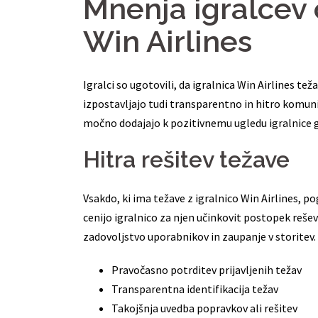
Mnenja igralcev 
Win Airlines
Igralci so ugotovili, da igralnica Win Airlines te
izpostavljajo tudi transparentno in hitro komunik
močno dodajajo k pozitivnemu ugledu igralnice g
Hitra rešitev težave
Vsakdo, ki ima težave z igralnico Win Airlines, p
cenijo igralnico za njen učinkovit postopek rešev
zadovoljstvo uporabnikov in zaupanje v storitev. Klj
Pravočasno potrditev prijavljenih težav
Transparentna identifikacija težav
Takojšnja uvedba popravkov ali rešitev