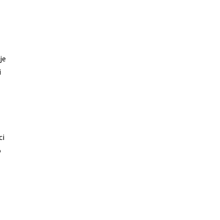
je
i
ci
o