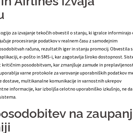
n Airlines izvaja
u
gijo za izvajanje tekočih obvestil o stanju, ki igralce informirajo 
ključuje procesiranje podatkov v realnem času z samodejnim
odobitvah računa, rezultatih iger in stanju promocij. Obvestila 
 aplikaciji, e-pošto in SMS-i, kar zagotavlja široko dostopnost. Sis
t kritičnim posodobitvam, kar zmanjšuje zamude in preplavljenost
s uporablja varne protokole za varovanje uporabniških podatkov m
 dostave, multikanalne komunikacije in varnostnih ukrepov
ntne informacije, kar izboljša celotno uporabniško izkušnjo, ne da
sistema.
 posodobitev na zaupan
ji