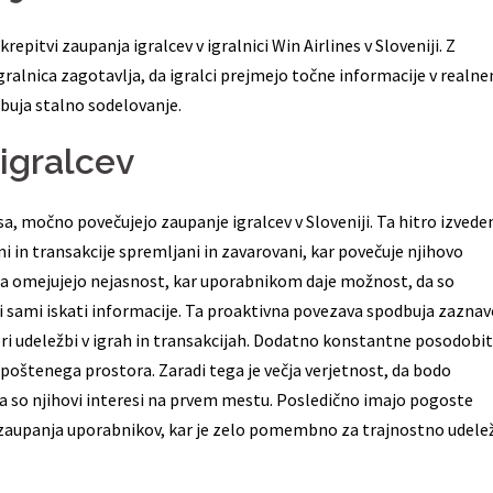
epitvi zaupanja igralcev v igralnici Win Airlines v Sloveniji. Z
ralnica zagotavlja, da igralci prejmejo točne informacije v realn
buja stalno sodelovanje.
igralcev
a, močno povečujejo zaupanje igralcev v Sloveniji. Ta hitro izvede
ni in transakcije spremljani in zavarovani, kar povečuje njihovo
nja omejujejo nejasnost, kar uporabnikom daje možnost, da so
eni sami iskati informacije. Ta proaktivna povezava spodbuja zazna
i pri udeležbi v igrah in transakcijah. Dodatno konstantne posodobi
poštenega prostora. Zaradi tega je večja verjetnost, da bodo
 da so njihovi interesi na prvem mestu. Posledično imajo pogoste
i zaupanja uporabnikov, kar je zelo pomembno za trajnostno udele