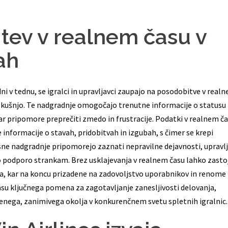
ev v realnem času v
ah
dni v tednu, se igralci in upravljavci zaupajo na posodobitve v real
zkušnjo. Te nadgradnje omogočajo trenutne informacije o statusu
 kar pripomore preprečiti zmedo in frustracije. Podatki v realnem č
e informacije o stavah, pridobitvah in izgubah, s čimer se krepi
sne nadgradnje pripomorejo zaznati nepravilne dejavnosti, upravlj
o podporo strankam. Brez usklajevanja v realnem času lahko zasto
ja, kar na koncu prizadene na zadovoljstvo uporabnikov in renome
asu ključnega pomena za zagotavljanje zanesljivosti delovanja,
enega, zanimivega okolja v konkurenčnem svetu spletnih igralnic.