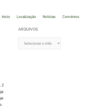
Início
Localização
Notícias
Convênios
ARQUIVOS
Arquivos
. Z
nja
nje
 o