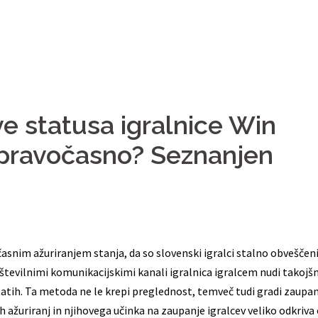
e statusa igralnice Win
o pravočasno? Seznanjen
asnim ažuriranjem stanja, da so slovenski igralci stalno obveščeni
 številnimi komunikacijskimi kanali igralnica igralcem nudi takojš
tatih. Ta metoda ne le krepi preglednost, temveč tudi gradi zaupa
žuriranj in njihovega učinka na zaupanje igralcev veliko odkriva