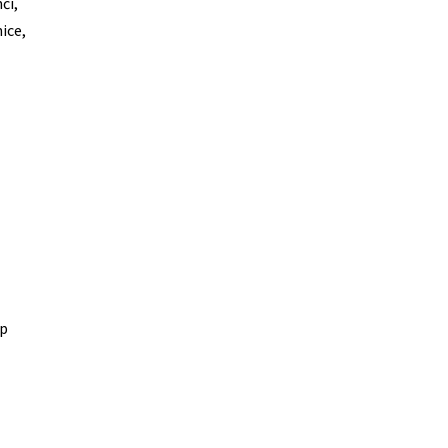
či,
ice,
op