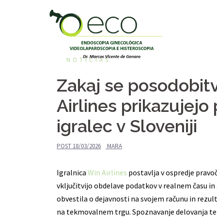
Pular
para
o
conteúdo
NOTÍCIAS
Zakaj se posodobitv
Airlines prikazujej
igralec v Sloveniji
POST
18/03/2026
MARA
Igralnica
Win Airlines
postavlja v ospredje pravoč
vključitvijo obdelave podatkov v realnem času in
obvestila o dejavnosti na svojem računu in rezul
na tekmovalnem trgu. Spoznavanje delovanja teh a