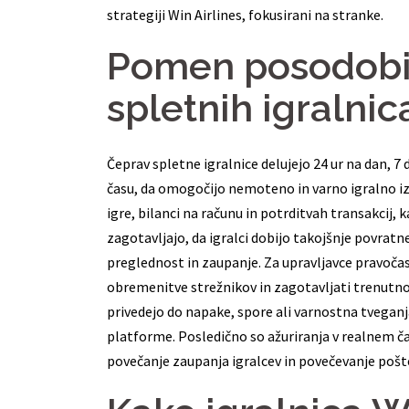
strategiji Win Airlines, fokusirani na stranke.
Pomen posodobit
spletnih igralnic
Čeprav spletne igralnice delujejo 24 ur na dan, 7 
času, da omogočijo nemoteno in varno igralno i
igre, bilanci na računu in potrditvah transakcij,
zagotavljajo, da igralci dobijo takojšnje povratn
preglednost in zaupanje. Za upravljavce pravoča
obremenitve strežnikov in zagotavljati trenutn
privedejo do napake, spore ali varnostna tvegan
platforme. Posledično so ažuriranja v realnem č
povečanje zaupanja igralcev in povečevanje pošt