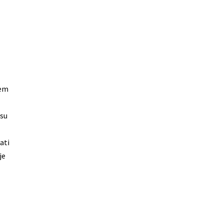
nem
asu
ati
je