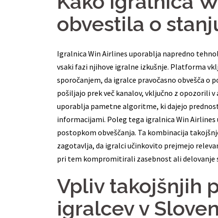
Kako igralnica Wi
obvestila o stanj
Igralnica Win Airlines uporablja napredno tehnolo
vsaki fazi njihove igralne izkušnje. Platforma v
sporočanjem, da igralce pravočasno obvešča o pos
pošiljajo prek več kanalov, vključno z opozorili v
uporablja pametne algoritme, ki dajejo prednos
informacijami. Poleg tega igralnica Win Airline
postopkom obveščanja. Ta kombinacija takojšnje
zagotavlja, da igralci učinkovito prejmejo releva
pri tem kompromitirali zasebnost ali delovanje 
Vpliv takojšnjih
igralcev v Sloveni