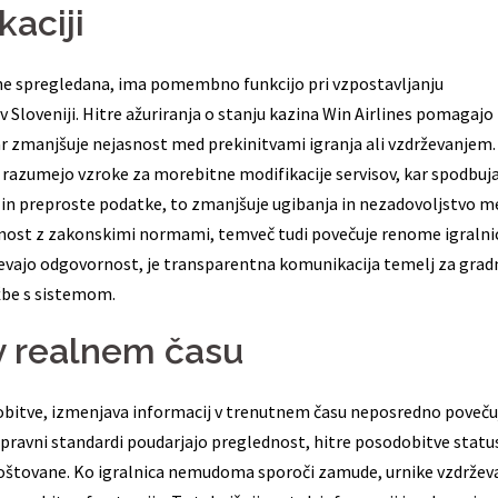
aciji
ne spregledana, ima pomembno funkcijo pri vzpostavljanju
 v Sloveniji. Hitre ažuriranja o stanju kazina Win Airlines pomagajo
ar zmanjšuje nejasnost med prekinitvami igranja ali vzdrževanjem.
 razumejo vzroke za morebitne modifikacije servisov, kar spodbuj
e in preproste podatke, to zmanjšuje ugibanja in nezadovoljstvo m
jenost z zakonskimi normami, temveč tudi povečuje renome igralnic
htevajo odgovornost, je transparentna komunikacija temelj za grad
žbe s sistemom.
v realnem času
obitve, izmenjava informacij v trenutnem času neposredno poveču
jer pravni standardi poudarjajo preglednost, hitre posodobitve statu
poštovane. Ko igralnica nemudoma sporoči zamude, urnike vzdržev