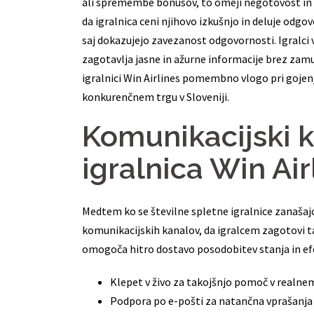
ali spremembe bonusov, to omeji negotovost in m
da igralnica ceni njihovo izkušnjo in deluje odg
saj dokazujejo zavezanost odgovornosti. Igralci v
zagotavlja jasne in ažurne informacije brez zam
igralnici Win Airlines pomembno vlogo pri gojenj
konkurenčnem trgu v Sloveniji.
Komunikacijski ka
igralnica Win Air
Medtem ko se številne spletne igralnice zanašajo
komunikacijskih kanalov, da igralcem zagotovi t
omogoča hitro dostavo posodobitev stanja in efe
Klepet v živo za takojšnjo pomoč v realne
Podpora po e-pošti za natančna vprašanja