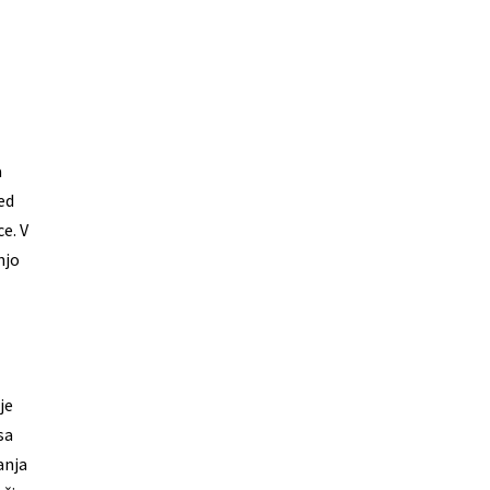
a
ed
e. V
njo
je
sa
anja