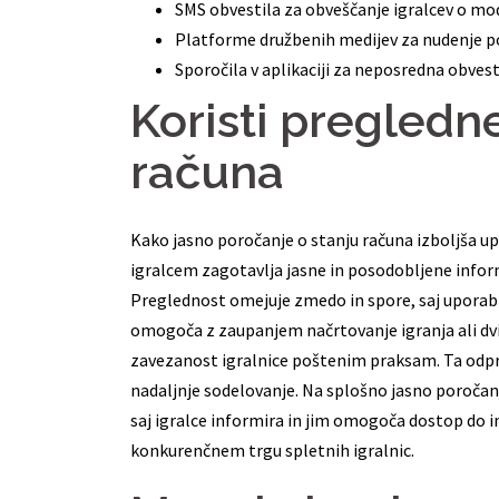
SMS obvestila za obveščanje igralcev o mod
Platforme družbenih medijev za nudenje po
Sporočila v aplikaciji za neposredna obvest
Koristi pregledn
računa
Kako jasno poročanje o stanju računa izboljša upo
igralcem zagotavlja jasne in posodobljene inform
Preglednost omejuje zmedo in spore, saj uporabni
omogoča z zaupanjem načrtovanje igranja ali dv
zavezanost igralnice poštenim praksam. Ta odpr
nadaljnje sodelovanje. Na splošno jasno poročanje
saj igralce informira in jim omogoča dostop do 
konkurenčnem trgu spletnih igralnic.