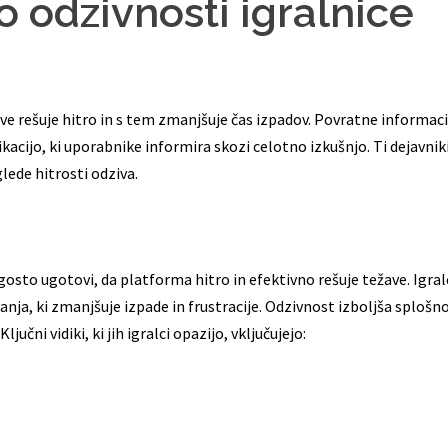
o odzivnosti igralnice
žave rešuje hitro in s tem zmanjšuje čas izpadov. Povratne informaci
acijo, ki uporabnike informira skozi celotno izkušnjo. Ti dejavnik
lede hitrosti odziva.
ogosto ugotovi, da platforma hitro in efektivno rešuje težave. Igral
anja, ki zmanjšuje izpade in frustracije. Odzivnost izboljša splošn
učni vidiki, ki jih igralci opazijo, vključujejo: