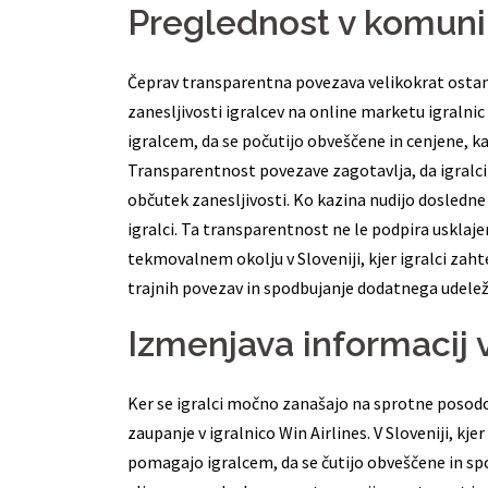
Preglednost v komunik
Čeprav transparentna povezava velikokrat osta
zanesljivosti igralcev na online marketu igralnic
igralcem, da se počutijo obveščene in cenjene, k
Transparentnost povezave zagotavlja, da igralci
občutek zanesljivosti. Ko kazina nudijo dosledn
igralci. Ta transparentnost ne le podpira uskla
tekmovalnem okolju v Sloveniji, kjer igralci za
trajnih povezav in spodbujanje dodatnega udele
Izmenjava informacij 
Ker se igralci močno zanašajo na sprotne posod
zaupanje v igralnico Win Airlines. V Sloveniji, k
pomagajo igralcem, da se čutijo obveščene in s