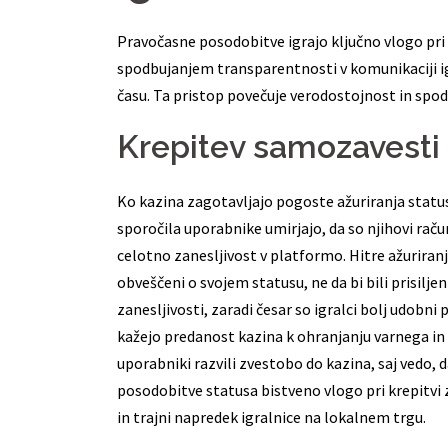
Pravočasne posodobitve igrajo ključno vlogo pri kr
spodbujanjem transparentnosti v komunikaciji ig
času. Ta pristop povečuje verodostojnost in spod
Krepitev samozavesti 
Ko kazina zagotavljajo pogoste ažuriranja status
sporočila uporabnike umirjajo, da so njihovi raču
celotno zanesljivost v platformo. Hitre ažurira
obveščeni o svojem statusu, ne da bi bili prisilj
zanesljivosti, zaradi česar so igralci bolj udobn
kažejo predanost kazina k ohranjanju varnega in 
uporabniki razvili zvestobo do kazina, saj vedo,
posodobitve statusa bistveno vlogo pri krepitv
in trajni napredek igralnice na lokalnem trgu.