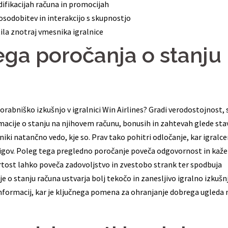
ifikacijah računa in promocijah
sodobitev in interakcijo s skupnostjo
ila znotraj vmesnika igralnice
ega poročanja o stanju
rabniško izkušnjo v igralnici Win Airlines? Gradi verodostojnost, 
acije o stanju na njihovem računu, bonusih in zahtevah glede stav
ki natančno vedo, kje so. Prav tako pohitri odločanje, kar igralc
igov. Poleg tega pregledno poročanje poveča odgovornost in kaže
tost lahko poveča zadovoljstvo in zvestobo strank ter spodbuja
 o stanju računa ustvarja bolj tekočo in zanesljivo igralno izkušn
informacij, kar je ključnega pomena za ohranjanje dobrega ugleda 