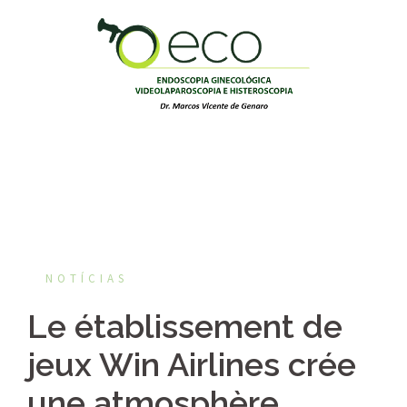
Pular
para
o
conteúdo
NOTÍCIAS
Le établissement de
jeux Win Airlines crée
une atmosphère