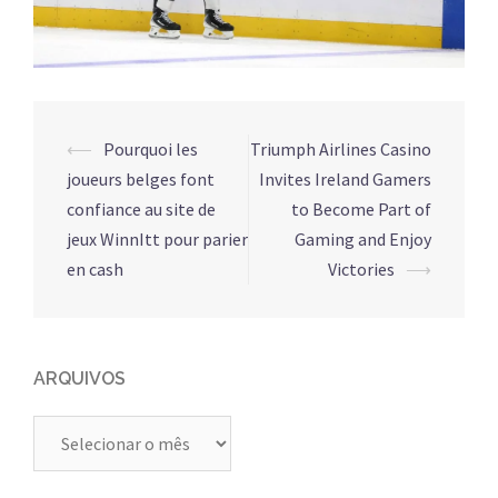
Navegação
⟵
Pourquoi les
Triumph Airlines Casino
de
joueurs belges font
Invites Ireland Gamers
posts
confiance au site de
to Become Part of
jeux WinnItt pour parier
Gaming and Enjoy
en cash
Victories
⟶
ARQUIVOS
Arquivos