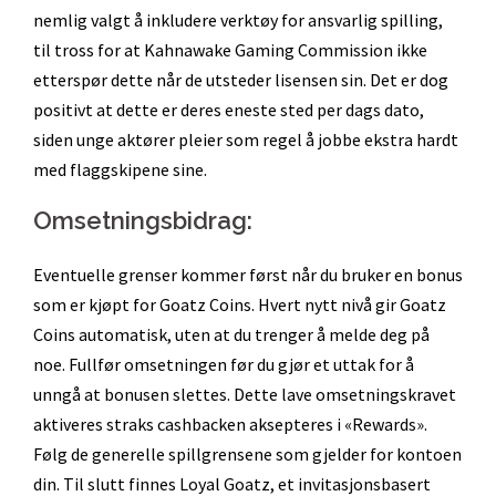
nemlig valgt å inkludere verktøy for ansvarlig spilling,
til tross for at Kahnawake Gaming Commission ikke
etterspør dette når de utsteder lisensen sin. Det er dog
positivt at dette er deres eneste sted per dags dato,
siden unge aktører pleier som regel å jobbe ekstra hardt
med flaggskipene sine.
Omsetningsbidrag:
Eventuelle grenser kommer først når du bruker en bonus
som er kjøpt for Goatz Coins. Hvert nytt nivå gir Goatz
Coins automatisk, uten at du trenger å melde deg på
noe. Fullfør omsetningen før du gjør et uttak for å
unngå at bonusen slettes. Dette lave omsetningskravet
aktiveres straks cashbacken aksepteres i «Rewards».
Følg de generelle spillgrensene som gjelder for kontoen
din. Til slutt finnes Loyal Goatz, et invitasjonsbasert