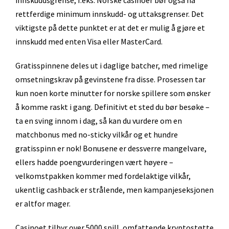
innskuddsgrense, f.eks. Norske casinoer bør også ha
rettferdige minimum innskudd- og uttaksgrenser. Det
viktigste på dette punktet er at det er mulig å gjøre et
innskudd med enten Visa eller MasterCard.
Gratisspinnene deles ut i daglige batcher, med rimelige
omsetningskrav på gevinstene fra disse. Prosessen tar
kun noen korte minutter for norske spillere som ønsker
å komme raskt i gang. Definitivt et sted du bør besøke –
ta en sving innom i dag, så kan du vurdere om en
matchbonus med no-sticky vilkår og et hundre
gratisspinn er nok! Bonusene er dessverre mangelvare,
ellers hadde poengvurderingen vært høyere –
velkomstpakken kommer med fordelaktige vilkår,
ukentlig cashback er strålende, men kampanjeseksjonen
er altfor mager.
Casinoet tilbyr over 5000 spill, omfattende kryptostøtte