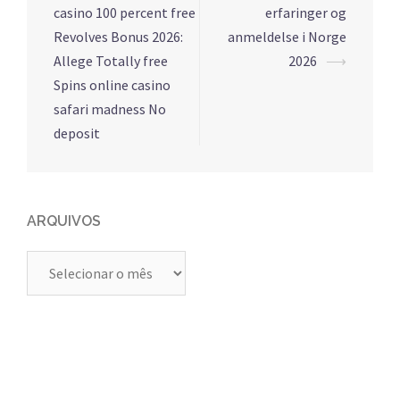
de
casino 100 percent free
erfaringer og
posts
Revolves Bonus 2026:
anmeldelse i Norge
Allege Totally free
2026
⟶
Spins online casino
safari madness No
deposit
ARQUIVOS
Arquivos