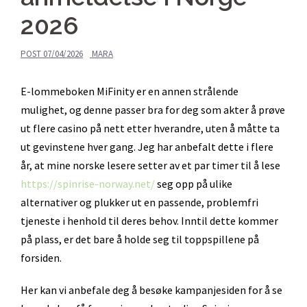
2026
POST
07/04/2026
MARA
E-lommeboken MiFinity er en annen strålende
mulighet, og denne passer bra for deg som akter å prøve
ut flere casino på nett etter hverandre, uten å måtte ta
ut gevinstene hver gang. Jeg har anbefalt dette i flere
år, at mine norske lesere setter av et par timer til å lese
https://spinrise-norway.net/
seg opp på ulike
alternativer og plukker ut en passende, problemfri
tjeneste i henhold til deres behov. Inntil dette kommer
på plass, er det bare å holde seg til toppspillene på
forsiden.
Her kan vi anbefale deg å besøke kampanjesiden for å se