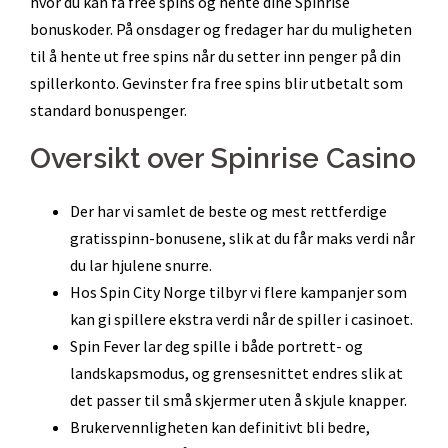
hvor du kan få free spins og hente dine Spinrise
bonuskoder. På onsdager og fredager har du muligheten
til å hente ut free spins når du setter inn penger på din
spillerkonto. Gevinster fra free spins blir utbetalt som
standard bonuspenger.
Oversikt over Spinrise Casino
Der har vi samlet de beste og mest rettferdige
gratisspinn-bonusene, slik at du får maks verdi når
du lar hjulene snurre.
Hos Spin City Norge tilbyr vi flere kampanjer som
kan gi spillere ekstra verdi når de spiller i casinoet.
Spin Fever lar deg spille i både portrett- og
landskapsmodus, og grensesnittet endres slik at
det passer til små skjermer uten å skjule knapper.
Brukervennligheten kan definitivt bli bedre,