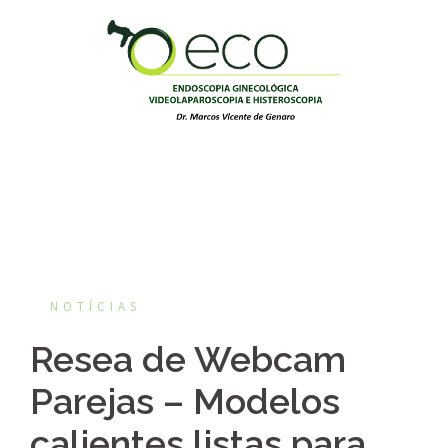
Pular
para
o
conteúdo
NOTÍCIAS
Resea de Webcam
Parejas – Modelos
calientes listas para